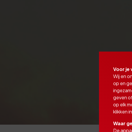
Voor je 
Wij en o
op en ge
ingezam
geven of
op elk m
klikken 
Waar ge
De appar