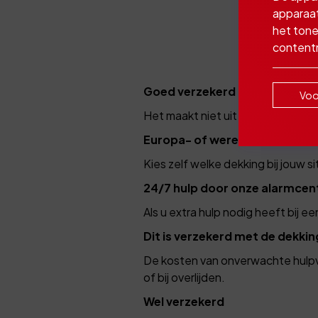
apparaat
het tone
Daarom
contentm
Goed verzekerd op zakenreis
Voo
Het maakt niet uit hoe vaak u op z
Europa- of werelddekking
Kies zelf welke dekking bij jouw si
24/7 hulp door onze alarmcen
Als u extra hulp nodig heeft bij 
Dit is verzekerd met de dekkin
De kosten van onverwachte hulpver
of bij overlijden.
Wel verzekerd