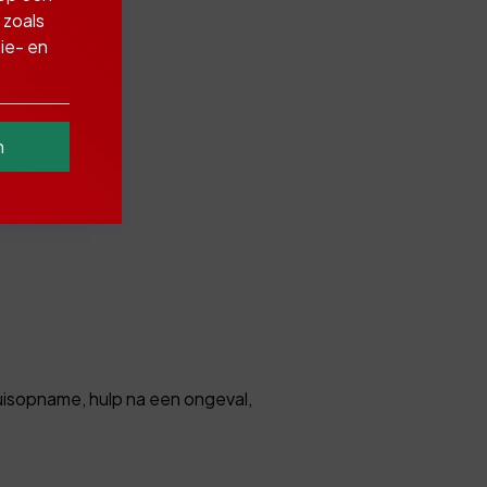
 zoals
ie- en
reizen.
n
 verzekeren.
huisopname, hulp na een ongeval,