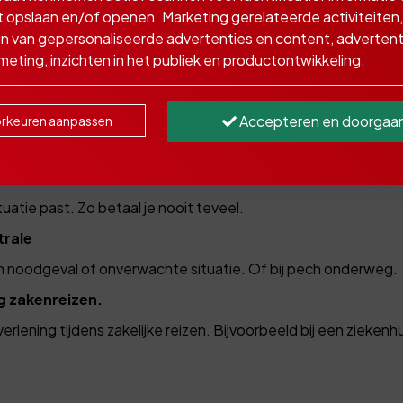
 opslaan en/of openen. Marketing gerelateerde activiteiten,
n van gepersonaliseerde advertenties en content, advertent
 kies je voor onze dekking zaken
eting, inzichten in het publiek en productontwikkeling.
Accepteren en doorgaa
rkeuren aanpassen
akenreis gaat. Tot een jaar achter elkaar in het buitenland te
tuatie past. Zo betaal je nooit teveel.
trale
een noodgeval of onverwachte situatie. Of bij pech onderweg.
g zakenreizen.
lening tijdens zakelijke reizen. Bijvoorbeeld bij een zieken