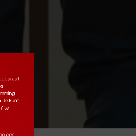
 apparaat
es
temming
. Je kunt
' te
 op een