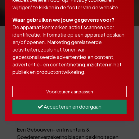
wijzigen' te klikken in de footer van de website.
Waar gebruiken we jouw gegevens voor?
De apparaat kenmerken actief scannen voor
identificatie. Informatie op een apparaat opslaan
en/of openen. Marketing gerelateerde
activiteiten, zoals het tonen van
Met een
gepersonaliseerde advertenties en content,
bedrijfsschadeverzekering
advertentie- en contentmeting, inzichten in het
publiek en productontwikkeling.
bent u verzekerd tegen
omzetverlies, wanneer
Voorkeuren aanpassen
uw onderneming stil
Accepteren en doorgaan
komt te liggen
Een Gebouwen- en Inventaris &
Goederenverzekering bieden dekking tegen