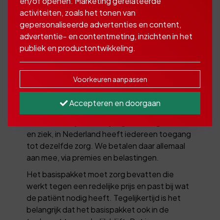
en/of openen. Marketing gerelateerde
activiteiten, zoals het tonen van
De basisverzekering is
gepersonaliseerde advertenties en content,
een wettelijk verplichte
advertentie- en contentmeting, inzichten in het
publiek en productontwikkeling.
zorgverzekering
Voorkeuren aanpassen
Iedereen die in Nederland woont of werkt,
heeft recht op goede zorg uit het
Accepteren en doorgaan
basispakket. Ons zorgstelsel is gebaseerd op
solidariteit. Rijk en arm, jong en oud, gezond
en ziek, in Nederland heeft iedereen toegang
tot dezelfde zorg. We betalen daar allemaal
aan mee, via premies en belastingen.
Het basispakket moet zorg bevatten die
werkt tegen een redelijke prijs en past bij wat
de patiënt nodig heeft. Tegelijkertijd is het
belangrijk dat het basispakket ook in de