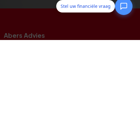
Stel uw financiële vraag
Abers Advies
Sloterweg 1 a
1171 CE
BADHOEVEDORP
020 - 449 60 20
mail@albers-advies.nl
Navigeren
Geldzaken
Particulier
Zakelijk