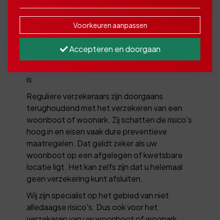
nodig?
Voorkeuren aanpassen
U heeft een woonboot of woonark. Uw
woonboot is uw trots en biedt u een unieke
Accepteren en doorgaan
woonplek op het water. Natuurlijk is het
belangrijk dat uw woonboot goed verzekerd
is.
Reguliere verzekeraars zijn doorgaans
terughoudend met het verzekeren van een
woonboot of woonark. Zij schatten de risico's
hoog in en eisen vaak dure preventieve
maatregelen. Dat geldt zeker als uw
woonboot op een afgelegen of kwetsbare
locatie ligt. Het kan zelfs zijn dat u helemaal
geen verzekering kunt afsluiten.
Wij zijn specialist op het gebied van niet
alledaagse risico's. Dus ook voor het
verzekeren van uw woonboot of woonark