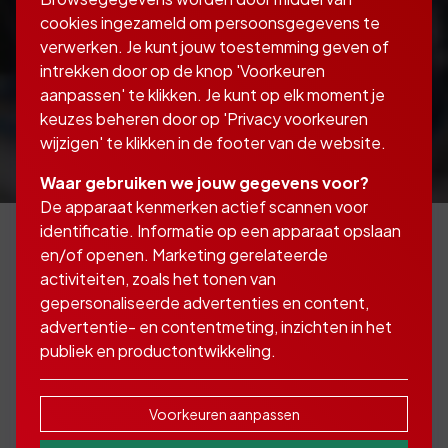
cookies ingezameld om persoonsgegevens te
verwerken. Je kunt jouw toestemming geven of
intrekken door op de knop 'Voorkeuren
aanpassen' te klikken. Je kunt op elk moment je
keuzes beheren door op 'Privacy voorkeuren
wijzigen' te klikken in de footer van de website.
Waar gebruiken we jouw gegevens voor?
De apparaat kenmerken actief scannen voor
identificatie. Informatie op een apparaat opslaan
en/of openen. Marketing gerelateerde
activiteiten, zoals het tonen van
Oldtimer? Youngtimer?
gepersonaliseerde advertenties en content,
Klassieker?
advertentie- en contentmeting, inzichten in het
publiek en productontwikkeling.
Geen zorgen, Abers Advies kan ze allemaal
Voorkeuren aanpassen
verzekeren!