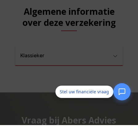
Algemene informatie
over deze verzekering
Klassieker
Stel uw financiële vraag
Vraag bij Abers Advies
om een goéd advies!