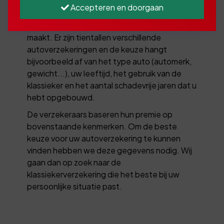
Als u een klassieker koopt, bent u verplicht
Accepteren en doorgaan
een WA-verzekering af te sluiten. Dit is snel te
doen, maar let op dat u de juiste keuzes hierbij
maakt. Er zijn tientallen verschillende
autoverzekeringen en de keuze hangt
bijvoorbeeld af van het type auto (automerk,
gewicht...), uw leeftijd, het gebruik van de
klassieker en het aantal schadevrije jaren dat u
hebt opgebouwd.
De verzekeraars baseren hun premie op
bovenstaande kenmerken. Om de beste
keuze voor uw autoverzekering te kunnen
vinden hebben we deze gegevens nodig. Wij
gaan dan op zoek naar de
klassiekerverzekering die het beste bij uw
persoonlijke situatie past.