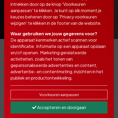
intrekken door op de knop 'Voorkeuren
aanpassen' te klikken. Je kunt op elk moment je
keuzes beheren door op 'Privacy voorkeuren
wijzigen' te klikken in de footer van de website.
Waar gebruiken we jouw gegevens voor?
De apparaat kenmerken actief scannen voor
identificatie. Informatie op een apparaat opslaan
en/of openen. Marketing gerelateerde
activiteiten, zoals het tonen van
Een keyman is een voor
gepersonaliseerde advertenties en content,
de organisatie erg
advertentie- en contentmeting, inzichten in het
publiek en productontwikkeling.
belangrijk figuur
Voorkeuren aanpassen
Het is vaak de (mede)-eigenaar van een
onderneming maar het kan ook een
Accepteren en doorgaan
werknemer zijn.