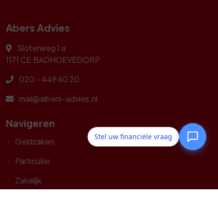
Abers Advies
Sloterweg 1 a
1171 CE
BADHOEVEDORP
020 - 449 60 20
mail@albers-advies.nl
Navigeren
Stel uw financiële vraag
Geldzaken
Particulier
Zakelijk
Tools