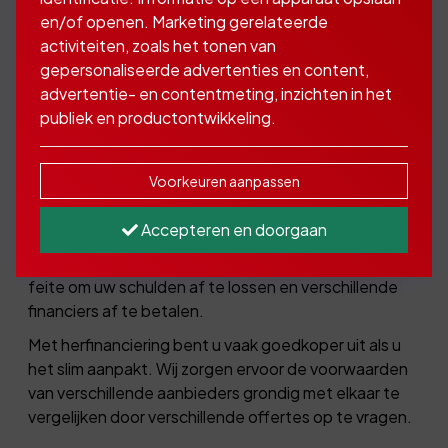
en/of openen. Marketing gerelateerde
activiteiten, zoals het tonen van
Als u al een tijdje bezig bent als ondernemer,
gepersonaliseerde advertenties en content,
kan het zijn dat u meerdere zakelijke leningen
advertentie- en contentmeting, inzichten in het
heeft afgesloten. Die leningen herfinancieren
publiek en productontwikkeling.
kan u veel geld besparen en rust geven.
Voorkeuren aanpassen
Als u een nieuwe zakelijke lening afsluit, kunt u
Accepteren en doorgaan
bestaande leningen aflossen. Dat noemen we
herfinanciering. U gebruikt de nieuwe lening dan in
feite om uw schulden af te lossen en verschillende
financiers af te betalen.
Met herfinanciering bent u vaak goedkoper uit als u
het slim aanpakt. Wij zorgen ervoor de voorwaarden
van verschillende aanbieders grondig met elkaar te
vergelijken door verschillende offertes op te vragen.